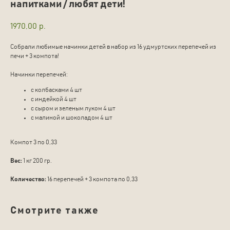
напитками / любят дети!
1970,00
р.
Собрали любимые начинки детей в набор из 16 удмуртских перепечей из
печи + 3 компота!
Начинки перепечей:
с колбасками 4 шт
с индейкой 4 шт
с сыром и зеленым луком 4 шт
с малиной и шоколадом 4 шт
Компот 3 по 0,33
Вес:
1 кг 200 гр.
Количество:
16 перепечей + 3 компота по 0,33
Смотрите также