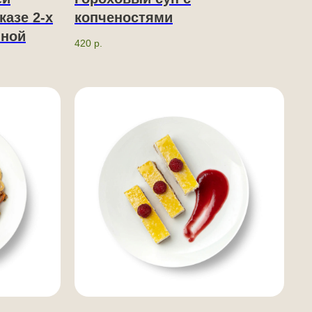
казе 2-х
копченостями
чной
420
р.