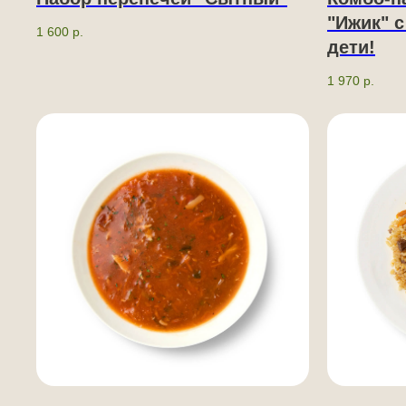
"Ижик" с
1 600
р.
дети!
1 970
р.