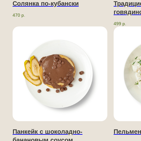
Солянка по-кубански
Традици
говядин
470
р.
499
р.
Панкейк с шоколадно-
Пельме
банановым соусом