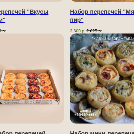
ерепечей "Вкусы
Набор перепечей "М
и"
пир"
0
р.
2 300
р.
2 625
р.
абор перепечей
Набор мини-перепеч