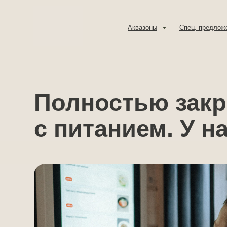
Аквазоны
Аквазоны
Спец. предложения
Спец. предложения
Полностью закры
с питанием. У нас