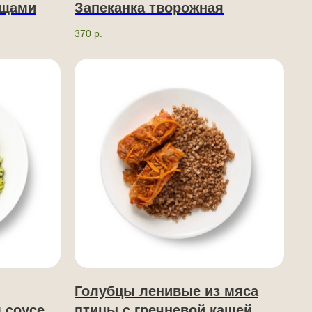
ощами
Запеканка творожная
370
р.
Голубцы ленивые из мяса
 соусе
птицы с гречневой кашей