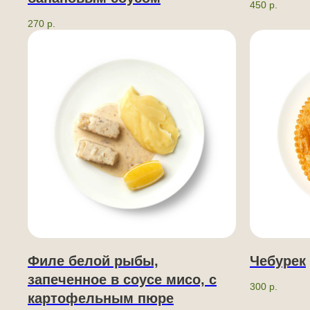
450
р.
270
р.
Филе белой рыбы,
Чебурек
запеченное в соусе мисо, c
300
р.
картофельным пюре