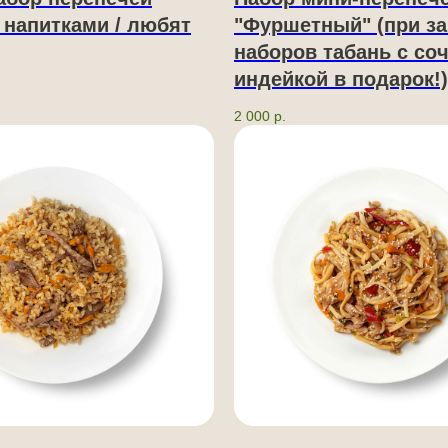
 напитками / любят
"Фуршетный" (при за
наборов табань с со
индейкой в подарок!)
2 000
р.