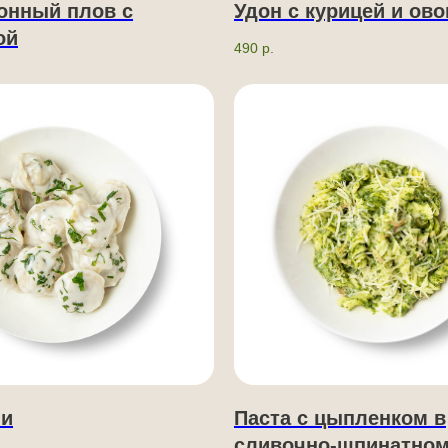
онный плов с
Удон с курицей и ов
ой
490
р.
ни
Паста с цыпленком в
сливочно-шпинатном