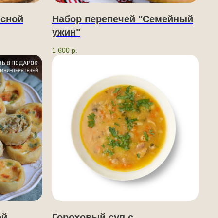
ясной
Набор перепечей "Семейный
ужин"
1 600
р.
ей
Гороховый суп с