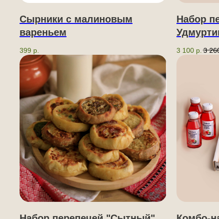
Сырники с малиновым
Набор п
вареньем
Удмурти
399
р.
3 100
р.
3 26
Набор перепечей "Сытный"
Комбо-н