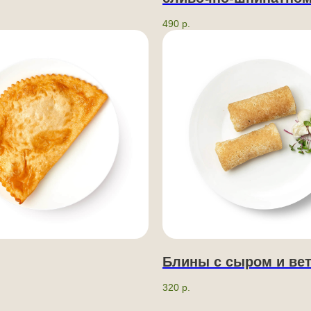
490
р.
Блины с сыром и ве
320
р.