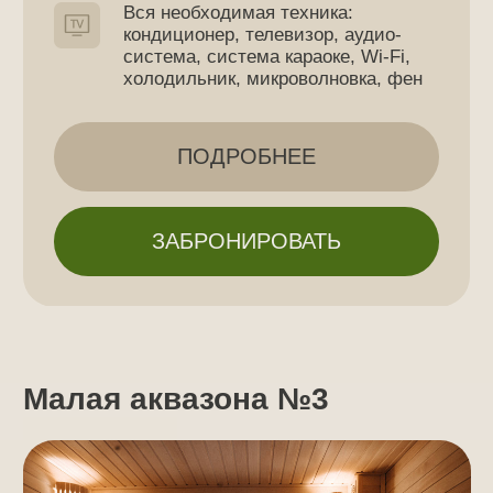
Баня, бассейн, купель
Зона отдыха, обеденная зона
Зона патио, газовый гриль,
летняя кухня
Вся необходимая техника:
кондиционер, телевизор, аудио-
система, система караоке, Wi-Fi,
холодильник, микроволновка, фен
ПОДРОБНЕЕ
ЗАБРОНИРОВАТЬ
Посмотрите видео, чтобы
узнать об отдыхе
в «Аквафорест» еще
подробнее