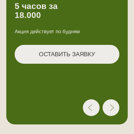
ИНФОРМАЦИЯ
Правила пребывания
Возврат средств
Политика обработки персональных данных
Договор публичной оферты
Согласие на обработку персональных данных
Режим тишины и поведение
На территории глэмпинга действует
режим тишины в период с 22:00 до 08:00
часов по будням и с 23:00 до 09:00
часов в субботу, воскресенье, а также
в праздничные дни
Запрещено:
Чрезмерное употребление алкоголя.