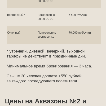
00.00-00.00
Воскресный *
Воскресенье,
5.500 руб/час
00.00-00.00
Лучшее время для
отдыха - сейчас!
Суточный
Понедельник-
70.000 руб/сутки
Оставьте заявку и мы свяжемся
воскресенье
с вами в течение 15 минут
+7
Я даю
Согласие на обработку
персональных данных
согласно
Политике обработки персональных
данных
ЗАБРОНИРОВАТЬ