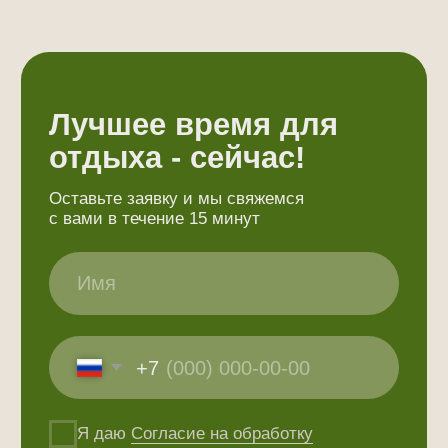
Шумные вечеринки.
Громкая музыка.
Поведение, нарушающее покой других
гостей.
© Аква-глэмпинг AquaForest