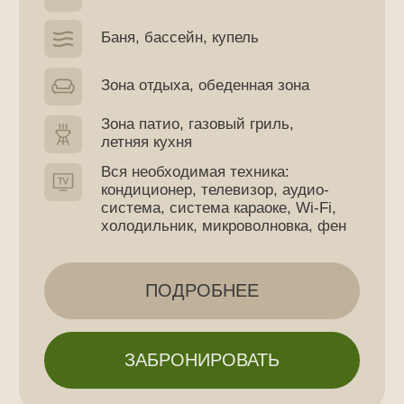
* утренний, дневной, вечерний, выходной
тарифы не действуют в праздничные дни.
Минимальное время бронирования — 3 часа.
Свыше 20 человек доплата +550 рублей
за каждого последующего посетителя.
Цены на Аквазоны №2 и
№3 с 11 февраля 2026