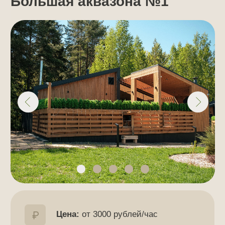
Цена:
от 3000 рублей/час
2
Площадь:
100 м
Вместимость:
до 20 человек
Баня, бассейн, купель
Большая зона отдыха, обеденная
зона, спальная комната
Зона патио, газовый гриль,
летняя кухня
Вся необходимая техника:
кондиционер, телевизор, аудио-
система, система караоке, Wi-Fi,
холодильник, микроволновка, фен