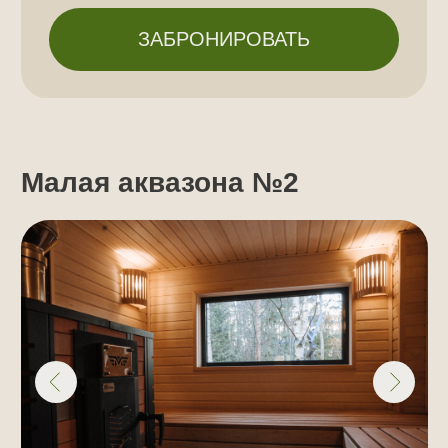
Цена:
от 2500 рублей/час
2
Площадь:
63 м
Вместимость:
до 10 человек
Баня, бассейн, купель
Зона отдыха, обеденная зона
Зона патио, газовый гриль,
летняя кухня
Вся необходимая техника:
кондиционер, телевизор, аудио-
система, система караоке, Wi-Fi,
холодильник, микроволновка, фен
ПОДРОБНЕЕ
ЗАБРОНИРОВАТЬ