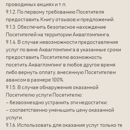
проводимых акциях и т.п.
9.1.2. По первому требованию Посетителя
предоставить Книгу отзывов и предложений.
Вконтакте
9.1.3. Обеспечить безопасное нахождение
Посетителей на территории Акваглэмпинга.
9.1.4. В случае невозможности предоставления
услуг по вине Акваглэмпинга в указанные сроки
Telegram
предоставить Посетителю возможность
посетить Акваглэмпинг в любое другое время
либо вернуть оплату, внесенную Посетителем
ИНФОРМАЦИЯ
авансом в размере 100%.
Правила пребывания
9.1.5. В случае обнаружения оказанной
Возврат средств
Посетителю услуги Посетителю:
Политика обработки персональных данных
– безвозмездно устранить эти недостатки;
Договор публичной оферты
Согласие на обработку персональных данных
– соответственно уменьшить цену оказанной
услуги.
Режим тишины и поведение
9.1.6. Использовать для оказания услуг только те