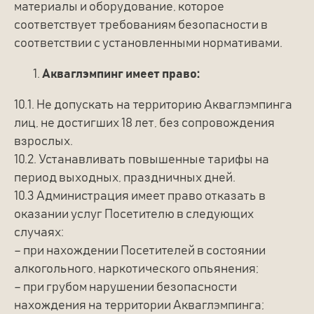
материалы и оборудование, которое
На территории глэмпинга действует
режим тишины в период с 22:00 до 08:00
соответствует требованиям безопасности в
часов по будням и с 23:00 до 09:00 часов
в субботу, воскресенье, а также
соответствии с установленными нормативами.
в праздничные дни
Акваглэмпинг имеет право:
Запрещено:
10.1. Не допускать на территорию Акваглэмпинга
Чрезмерное употребление алкоголя.
лиц, не достигших 18 лет, без сопровождения
Шумные вечеринки.
взрослых.
Громкая музыка.
Поведение, нарушающее покой других
10.2. Устанавливать повышенные тарифы на
гостей.
период выходных, праздничных дней.
10.3 Администрация имеет право отказать в
© Аква-глэмпинг AquaForest
оказании услуг Посетителю в следующих
случаях:
– при нахождении Посетителей в состоянии
алкогольного, наркотического опьянения;
– при грубом нарушении безопасности
нахождения на территории Акваглэмпинга;