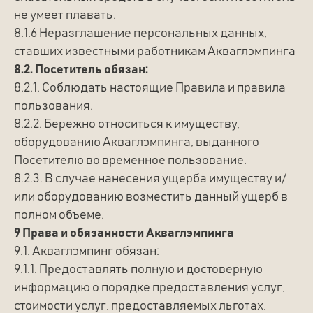
не умеет плавать.
ТЕЛЕФОН
8.1.6 Неразглашение персональных данных,
+7 (922) 680-01-88
ставших известными работникам Акваглэмпинга
8.2. Посетитель обязан:
ПОЧТА
8.2.1. Соблюдать настоящие Правила и правила
glempingforest@gmail.com
пользования.
8.2.2. Бережно относиться к имуществу,
МЕССЕНДЖЕРЫ
Telegram
оборудованию Акваглэмпинга, выданного
Посетителю во временное пользование.
MAX
MAX
8.2.3. В случае нанесения ущерба имуществу и/
АДРЕС
или оборудованию возместить данный ущерб в
Удмуртская республика,
полном объеме.
г. Ижевск, ул. Кирова, 8я
9 Права и обязанности Акваглэмпинга
9.1. Акваглэмпинг обязан:
ПРОЛОЖИТЬ МАРШРУТ
9.1.1. Предоставлять полную и достоверную
информацию о порядке предоставления услуг,
стоимости услуг, предоставляемых льготах,