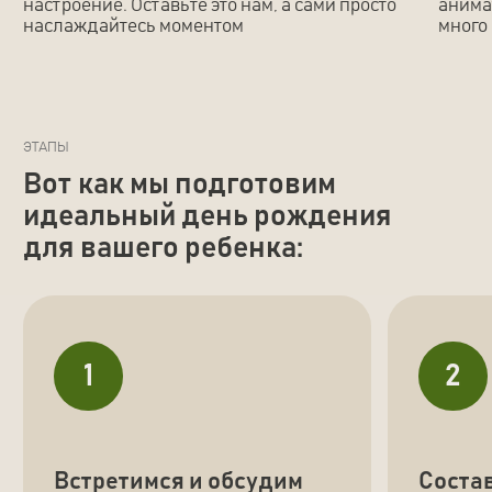
Пенная вечеринка
03
Мастер-классы
04
Фотозона
05
Аквагрим
06
DJ и Музыкальное, световое
07
оборудование
Поздравление от ростовых кукол
08
ОТЗЫВЫ
Рейтинг 5.0 на Яндекс
говорит сам за себя