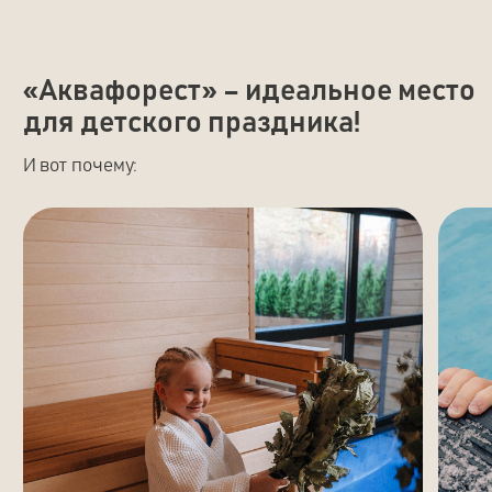
Чистота и безопасность для
Организуем праздник
нас — не просто слова
«под ключ»
Аквазоны тщательно убираются после
Можем взять всю организаци
каждой группы гостей, вода в бассейнах
позаботимся о еде и напитка
и чанах проходит постоянную очистку
горячую баню и купель, най
и круглосуточную фильтрацию — все для
специалистов
комфорта и безопасности даже самых
маленьких посетителей
ФОРМАТЫ
Вы можете заказать детский
день рождения «под ключ»
или выбрать готовый пакет