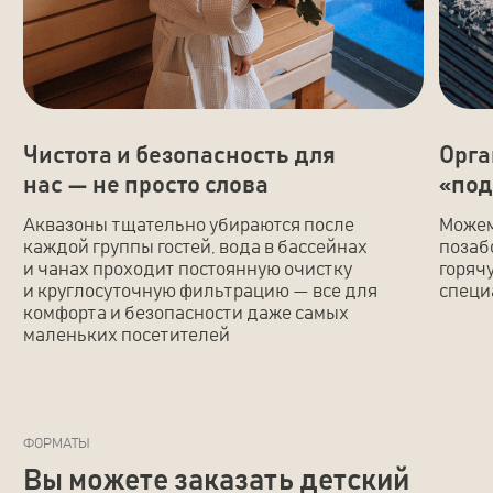
01
Организация «под ключ»
Ваш праздник с ВАУ-эффектом, который
покорит не только детей, но и взрослых!
Минимум забот – максимум впечатлений! Мы
обсудим с вами все пожелания, а дальше
самостоятельно организуем праздник мечты,
который ваш ребенок будет с теплом
вспоминать всю жизнь
02
Стандартный пакет
“Детский день рождения”
Подарить радость, воспоминания и счастье
легко с «Аквафорест»! 5 часов отдыха в
комплексе, аниматор на 2 часа, мастер-класс,
поздравление большим мишкой или зайкой,
игра в мафию, караоке, а также бассейн,
горячая или холодная купель, жаркая баня
Узнать подробнее