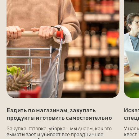
Поплавать в бассейне, поплескаться
Собраться своей комп
в купели на свежем воздухе
за большим столом и в
и погреться в бане
перекусить
ДОПОЛНИТЕЛЬНЫЕ УСЛУГИ
Дополнительно вы можете
заказать:
Квест-игры
01
Химическое шоу
02