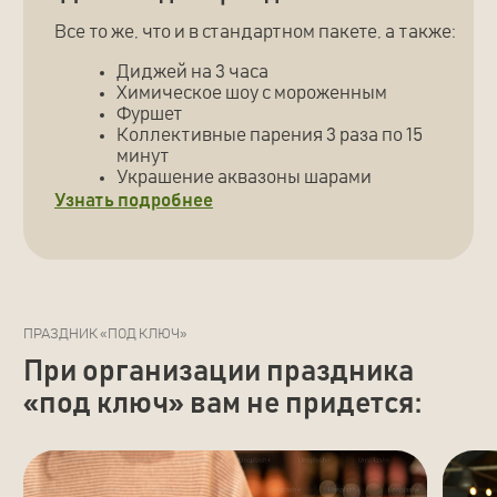
идеальный день рождения
для вашего ребенка:
1
2
Встретимся и обсудим
Составим и утвердим
ваши идеи
смету
Вот чем дети смогут
заняться в «Аквафорест»