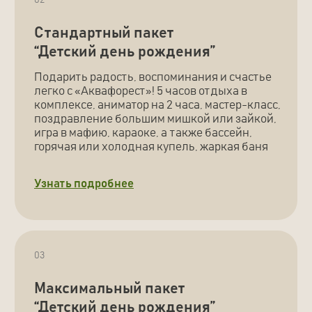
Ездить по магазинам, закупать
Искать каждого отдельн
продукты и готовить самостоятельно
специалиста
Закупка, готовка, уборка – мы знаем, как это
У нас множество дополнител
выматывает и убивает все праздничное
квест-игры и мастер-классы
настроение. Оставьте это нам, а сами просто
аниматоры, фотографы и вед
наслаждайтесь моментом
много других услуг на ваш в
ЭТАПЫ
Вот как мы подготовим