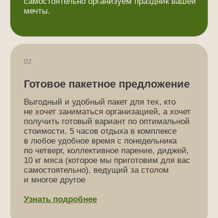
Ездить по магазинам, закупать
Искать каждого отд
продукты и готовить
специалиста
самостоятельно
У нас множество дополнител
квест-игры и винополия, ди
Закупка, готовка, уборка – мы знаем, как
аниматоры, фотографы и ве
это выматывает и убивает все
много других услуг на ваш 
праздничное настроение. Оставьте это
нам, а сами просто наслаждайтесь
моментом
ЭТАПЫ
Вот как мы подготовим ваш
идеальный день рождения:
1
2
Встретимся и обсудим
Составим и
ваши идеи
утвердим смету