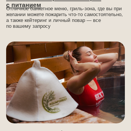
Всего 10 минут от центра города
Вам и вашим гостям будет удобно добраться —
мы находимся всего в 10 минутах от центра
ФОРМАТЫ
Вы можете выбрать любой
формат проведения дня
рождения:
01
Организация «под ключ»
Ваш праздник с ВАУ-эффектом! Минимум
забот — максимум впечатлений!
Мы обсудим с вами все пожелания, а дальше