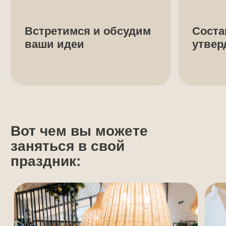
3 аквазоны
Три уютных дома с баней, бассейном,
купелью, зоной отдыха и всеми
необходимыми принадлежностями
5.0 рейтинг на Яндексе
Гости возвращаются к нам снова
и снова, и часто отмечают это
в отзывах. Нас ценят за сервис,
комфорт и безупречную чистоту
В каждой аквазоне
есть все для вашего
комфорта
и расслабления