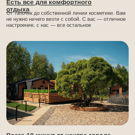
самостоятельно организуем праздник вашей
мечты.
02
Готовое пакетное предложение
Выгодный и удобный пакет для тех, кто
не хочет заниматься организацией, а хочет
получить готовый вариант по оптимальной
стоимости. 5 часов отдыха в комплексе
в любое удобное время с понедельника
по четверг, коллективное парение, диджей,
10 кг мяса (которое мы приготовим для вас
самостоятельно), ведущий за столом
и многое другое
Узнать подробнее
03
Самостоятельная организация
Вы просто бронируете любую аквазону
и самостоятельно выбираете еду, напитки