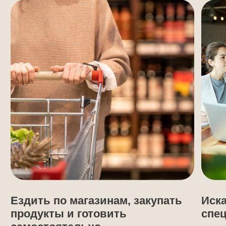
за большим столом
в бассейн
ДОПОЛНИТЕЛЬНЫЕ УСЛУГИ
Дополнительно вы можете
заказать:
Ведущий
01
DJ и Музыкальное, световое
02
оборудование
Фотозона
03
Пенная вечеринка
04
Винополия
05
Бармен шоу
06