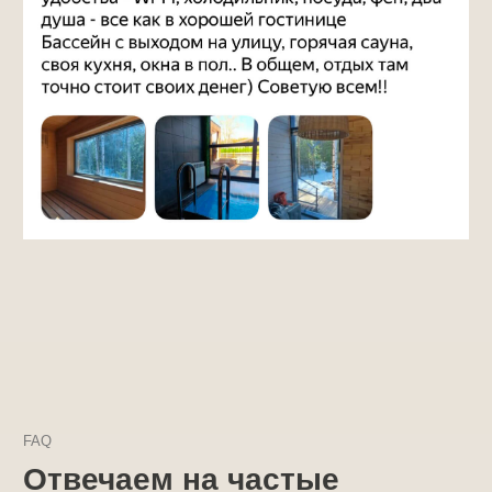
режим тишины в период с 22:00 до 08:00
часов по будням и с 23:00 до 09:00
часов в субботу, воскресенье, а также
в праздничные дни
Запрещено:
Чрезмерное употребление алкоголя.
Шумные вечеринки.
Громкая музыка.
Поведение, нарушающее покой других
гостей.
© Аква-глэмпинг AquaForest