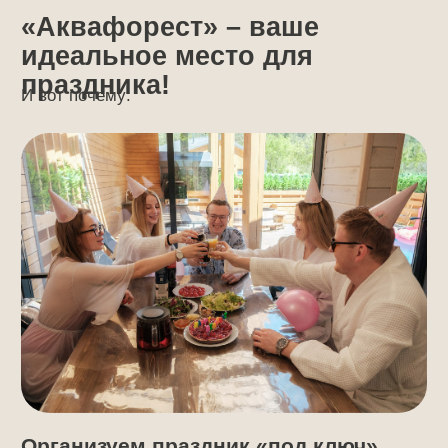
Организуем праздник «под ключ»
Можем взять всю организацию на себя:
позаботимся о еде и напитках, обеспечим горячую
баню и купель, найдем нужных специалистов
Полностью закрываем вопрос
с питанием
Отличное банкетное меню, гриль-зона, где вы при
желании можете пожарить что-то самостоятельно,
а также кейтеринг и личный повар — все
по вашему запросу