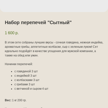
Набор перепечей "Сытный"
1 600
р.
В этом сете собраны лучшие вкусы - сочная говядина, нежная индейка,
ароматные грибы, аппетитные колбаски, сыр с зеленым луком! Сет
идеально подойдёт в качестве угощения для мужской компании, а
также на обед или ужин.
Начинки перепечей:
с говядиной 3 шт
с индейкой 3 шт
с колбасками 3 шт
с грибами 3 шт
с ветчиной и сыром 4 шт
Вес:
1 кг 200 гр.