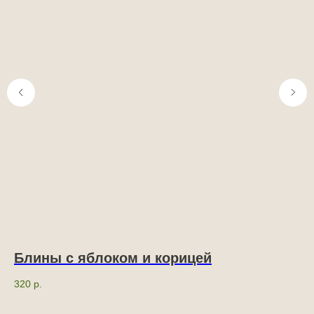
Блины с яблоком и корицей
Н
(
320
р.
и
2 