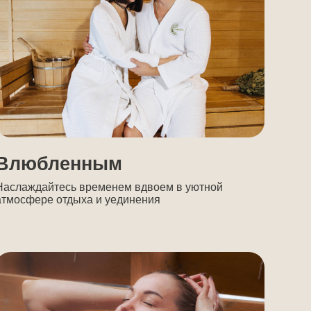
 не хочет далеко
 из города
ь и сейчас, не покидая город
отдых за несколько месяцев