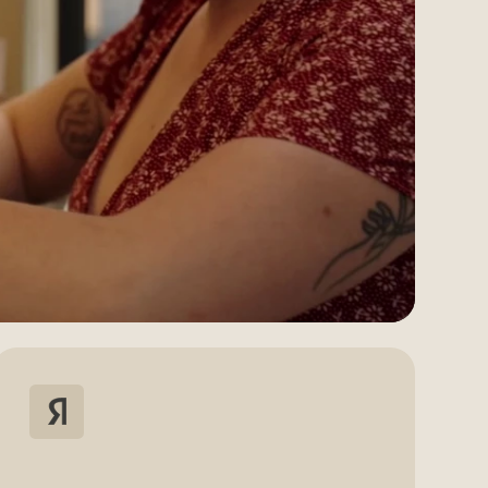
ейтинг на
ксе
ращаются к нам снова и снова,
мечают это в отзывах. Нас
ервис, комфорт и безупречную