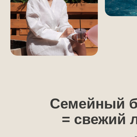
Семейный бан
= свежий ле
Расслаб
после т