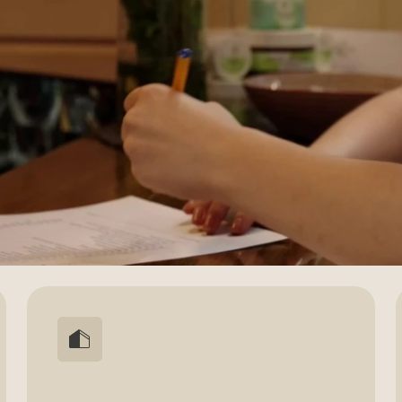
3 аквазоны
5.0 р
Янде
Три уютных дома с баней, бассейном,
Гости возв
купелью, зоной отдыха и всеми
и часто от
необходимыми принадлежностями
ценят за с
чистоту