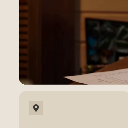
10 минут
От центра города, в самом
сердце парка имени Кирова