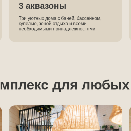
лекс для любых ком
омпаниям друзей
Влюбле
елитесь с друзьями, парьтесь в бане,
Наслаждайтесь
дыхайте в бассейне и пойте караоке.
атмосфере отд
у встречу вы точно запомните