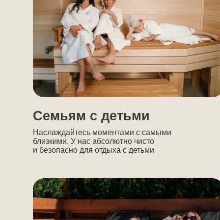
на
Женским компаниям
К
Устройте спа-процедуры с подругами
Пр
и наполнитесь той самой женской энергией
ил
дл