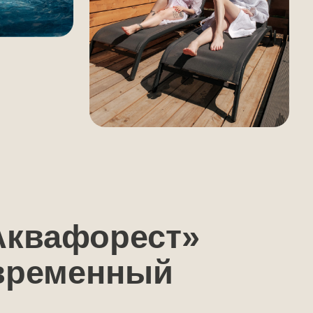
форест»
менный