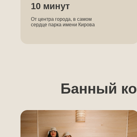
Банный комп
Семьям с детьми
К
Наслаждайтесь моментами с самыми
Вес
близкими. У нас абсолютно чисто
от
и безопасно для отдыха с детьми
Эт