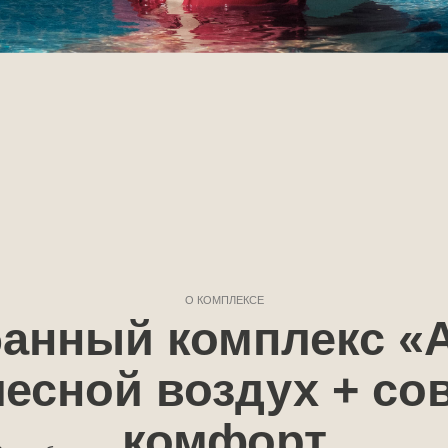
О КОМПЛЕКСЕ
ный комплекс «Аква
сной воздух + совре
комфорт
ьтесь не покидая город — перезагрузите тело и разум
яжелой работы и проведите время с самыми близкими