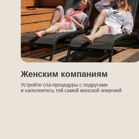
В б
5 часов
по четверг,
Отдых
и н