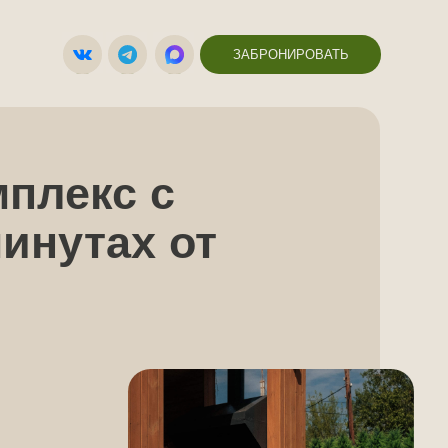
ал → фото в халате с
ЗАБРОНИРОВАТЬ
с с
ах от