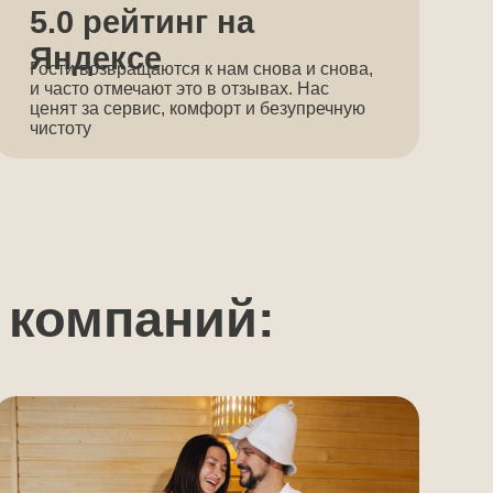
паний:
нным
 временем вдвоем в уютной
ыха и уединения