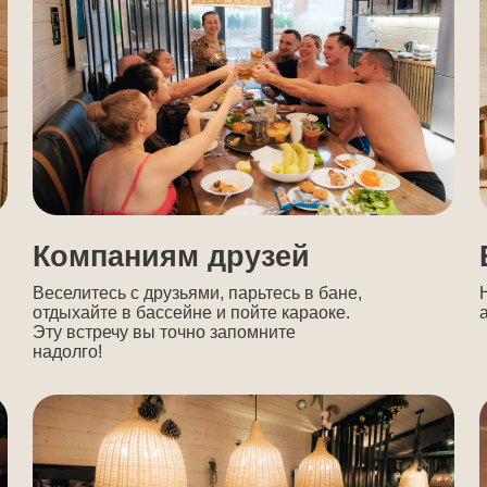
долго!
орпоративным клиентам
Тем, кто
уезжать
оведите встречу с партнерами
и организуйте веселый корпоратив
я своих сотрудников
Отдохните здес
и не планируя 