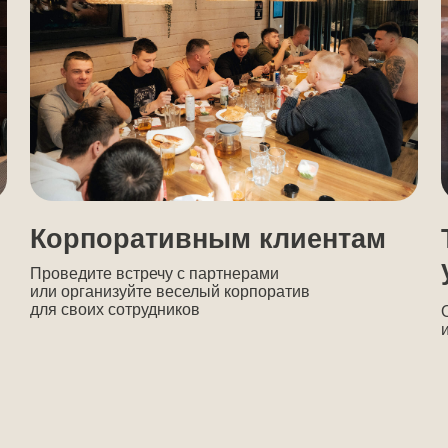
удни дешевле
 отдыха в будни,
с понедельника
 в любой из аквазон,
по цене всего 1
000 р.
 в рабочие дни — отличный способ восстановиться
аполниться силами для большей продуктивности
ОСТАВИТЬ ЗАЯВКУ